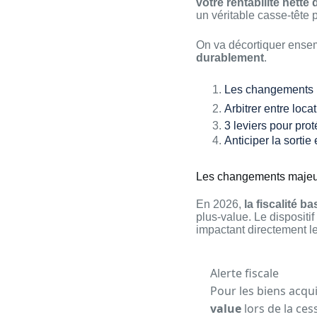
votre rentabilité nette
un véritable casse-tête 
On va décortiquer ensem
durablement
.
Les changements ma
Arbitrer entre loc
3 leviers pour prot
Anticiper la sortie
Les changements majeurs
En 2026,
la fiscalité b
plus-value. Le dispositi
impactant directement l
Alerte fiscale
Pour les biens acqu
value
lors de la ces