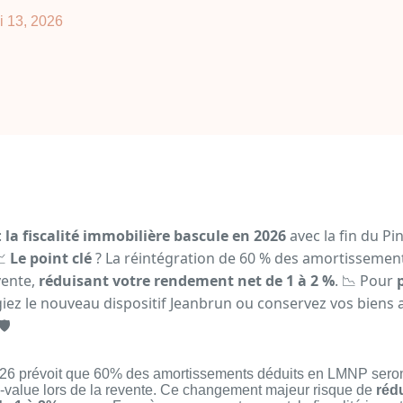
i 13, 2026
:
la fiscalité immobilière bascule en 2026
avec la fin du Pi
📈
Le point clé
? La réintégration de 60 % des amortissement
vente,
réduisant votre rendement net de 1 à 2 %
. 📉 Pour
égiez le nouveau dispositif Jeanbrun ou conservez vos biens 
️
2026 prévoit que 60% des amortissements déduits en LMNP seron
us-value lors de la revente. Ce changement majeur risque de
réd