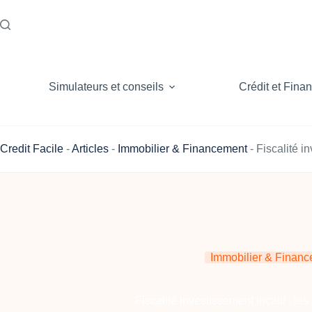
Passer
au
contenu
Simulateurs et conseils
Crédit et Fina
Credit Facile
-
Articles
-
Immobilier & Financement
-
Fiscalité i
Immobilier & Finan
Fiscalité investissement locatif : le