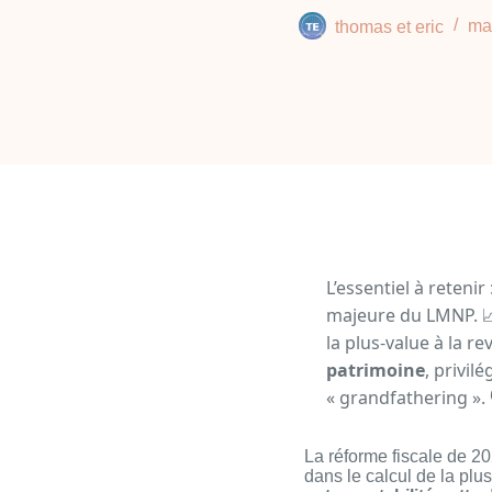
thomas et eric
ma
L’essentiel à retenir 
majeure du LMNP. 
la plus-value à la re
patrimoine
, privil
« grandfathering ». 
La réforme fiscale de 
dans le calcul de la pl