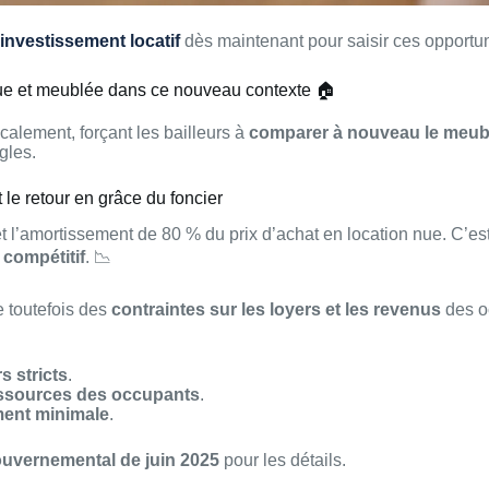
investissement locatif
dès maintenant pour saisir ces opportun
 nue et meublée dans ce nouveau contexte 🏠
alement, forçant les bailleurs à
comparer à nouveau le meubl
gles.
 le retour en grâce du foncier
 l’amortissement de 80 % du prix d’achat en location nue. C’es
 compétitif
. 📉
 toutefois des
contraintes sur les loyers et les revenus
des oc
s stricts
.
essources des occupants
.
ent minimale
.
ouvernemental de juin 2025
pour les détails.