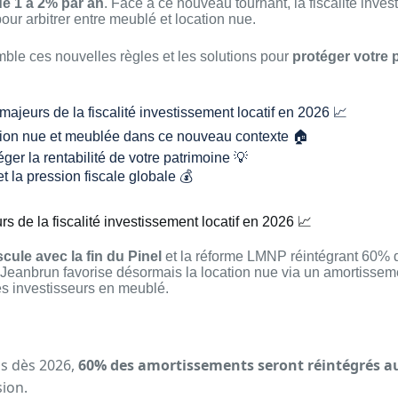
 de 1 à 2% par an
. Face à ce nouveau tournant, la fiscalité inves
pour arbitrer entre meublé et location nue.
ble ces nouvelles règles et les solutions pour
protéger votre 
jeurs de la fiscalité investissement locatif en 2026 📈
ation nue et meublée dans ce nouveau contexte 🏠
éger la rentabilité de votre patrimoine 💡
 et la pression fiscale globale 💰
 de la fiscalité investissement locatif en 2026 📈
ascule avec la fin du Pinel
et la réforme LMNP réintégrant 60% 
f Jeanbrun favorise désormais la location nue via un amortissement
es investisseurs en meublé.
is dès 2026,
60% des amortissements seront réintégrés au 
sion.