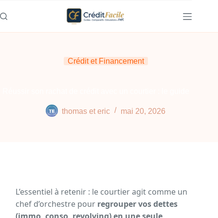
Passer
au
contenu
Crédit et Financement
Réussir son rachat de crédit avec un courtier : le guide
thomas et eric
mai 20, 2026
L’essentiel à retenir : le courtier agit comme un
chef d’orchestre pour
regrouper vos dettes
(immo, conso, revolving) en une seule