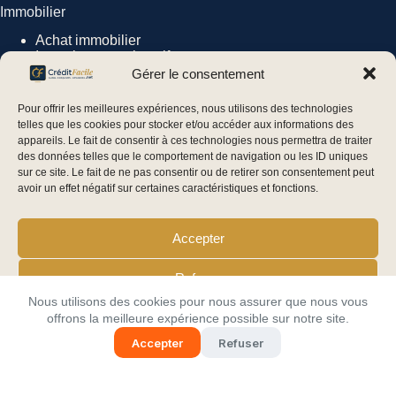
Immobilier
Achat
immobilier
Investissement locatif
Assurance emprunteur
Gérer le consentement
Pour offrir les meilleures expériences, nous utilisons des technologies
telles que les cookies pour stocker et/ou accéder aux informations des
Assurance
appareils. Le fait de consentir à ces technologies nous permettra de traiter
des données telles que le comportement de navigation ou les ID uniques
Assurance emprunteur
sur ce site. Le fait de ne pas consentir ou de retirer son consentement peut
Assurance crédit
avoir un effet négatif sur certaines caractéristiques et fonctions.
Accepter
À propos
Refuser
Nous utilisons des cookies pour nous assurer que nous vous
À propos de nous
Voir les préférences
offrons la meilleure expérience possible sur notre site.
Contact
Tous les articles
Accepter
Refuser
Mentions légales
Politique de cookies
Plan du site