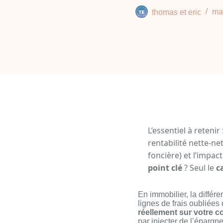
thomas et eric
ma
L’essentiel à retenir 
rentabilité nette-ne
foncière) et l’impac
point clé
? Seul le
c
En immobilier, la différ
lignes de frais oubliées 
réellement sur votre 
par injecter de l’éparg