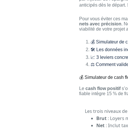
anticipés dès le départ. 
Pour vous éviter ces ma
nets avec précision
. N
viabilité de votre projet
💰 Simulateur de ca
🛠️ Les données in
📈 3 leviers concre
⚖️ Comment valider 
💰 Simulateur de cash flo
Le
cash flow positif
s’o
fiable intègre 15 % de fr
Les trois niveaux de
Brut
: Loyers 
Net
: Inclut ta