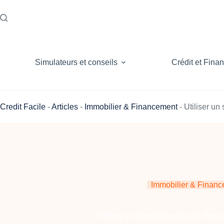
Passer
au
contenu
Simulateurs et conseils
Crédit et Fina
Credit Facile
-
Articles
-
Immobilier & Financement
-
Utiliser un
Immobilier & Finan
Utiliser un simulateur de cash flow 