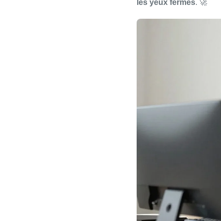
les yeux fermés
. 🚀