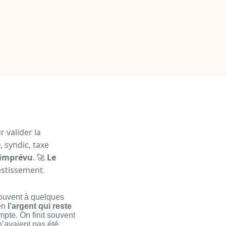
 valider la
, syndic, taxe
e imprévu
. 🚀
Le
estissement.
 souvent à quelques
ien
l’argent qui reste
mpte. On finit souvent
’avaient pas été