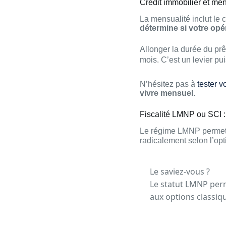
Crédit immobilier et mens
La mensualité inclut le c
détermine si votre opér
Allonger la durée du pr
mois. C’est un levier pu
N’hésitez pas à
tester v
vivre mensuel
.
Fiscalité LMNP ou SCI : l
Le régime LMNP permet s
radicalement selon l’opt
Le saviez-vous ?
Le statut LMNP per
aux options classiqu