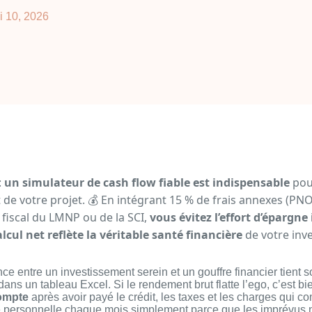
i 10, 2026
:
un simulateur de cash flow fiable est indispensable
pour
t de votre projet. 💰 En intégrant 15 % de frais annexes (PNO
t fiscal du LMNP ou de la SCI,
vous évitez l’effort d’épargn
alcul net reflète la véritable santé financière
de votre inv
ence entre un investissement serein et un gouffre financier tient
dans un tableau Excel. Si le rendement brut flatte l’ego, c’est b
compte
après avoir payé le crédit, les taxes et les charges qui co
ne personnelle chaque mois simplement parce que les imprévus n