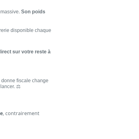
us massive.
Son poids
rerie disponible chaque
direct sur votre reste à
a donne fiscale change
lancer. ⚖️
le
, contrairement