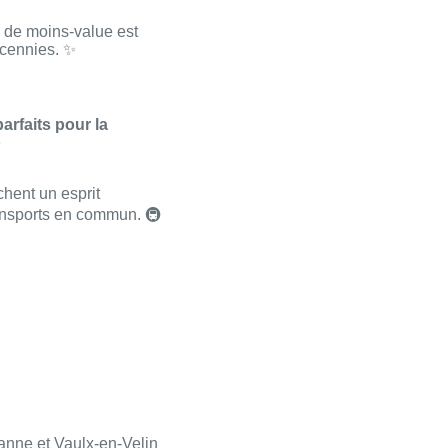
e de moins-value est
écennies. ✨
parfaits pour la

rchent un esprit
ransports en commun. 🚇
anne et Vaulx-en-Velin