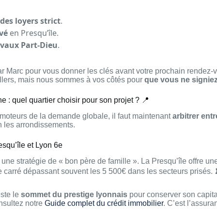
es loyers strict
.
evé
en Presqu’île.
vaux Part-Dieu
.
ar Marc pour vous donner les clés avant votre prochain rendez-
lers, mais nous sommes à vos côtés pour
que vous ne signiez
: quel quartier choisir pour son projet ? 📍
 moteurs de la demande globale, il faut maintenant
arbitrer ent
 les arrondissements.
esqu’île et Lyon 6e
er une stratégie de « bon père de famille ». La Presqu’île offre u
 carré dépassant souvent les 5 500€ dans les secteurs prisés. 
ste le
sommet du prestige lyonnais
pour conserver son capital
nsultez notre
Guide complet du crédit immobilier
. C’est l’assur