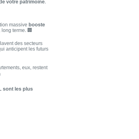
 de votre patrimoine
.
ation massive
booste
à long terme. 🏢
lavent des secteurs
i anticipent les futurs
tements, eux, restent

 sont les plus