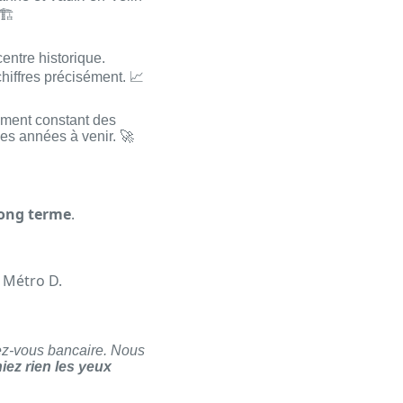
🏗️
centre historique.
hiffres précisément. 📈
pement constant des
es années à venir. 🚀
long terme
.
e Métro D.
ez-vous bancaire. Nous
iez rien les yeux