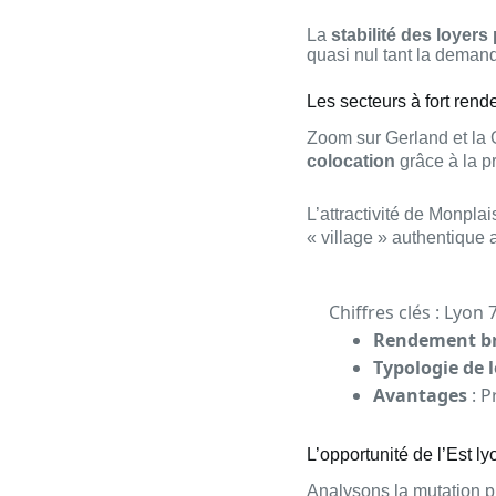
La
stabilité des loyers
quasi nul tant la deman
Les secteurs à fort rend
Zoom sur Gerland et la G
colocation
grâce à la p
L’attractivité de Monplai
« village » authentique
Chiffres clés : Lyon 
Rendement br
Typologie de 
Avantages
: P
L’opportunité de l’Est l
Analysons la mutation p