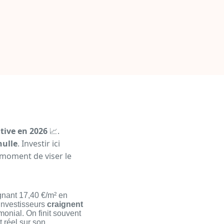
tive en 2026
📈.
nulle
. Investir ici
 moment de viser le
gnant 17,40 €/m² en
 investisseurs
craignent
onial. On finit souvent
t réel sur son