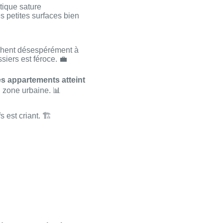
tique sature
s petites surfaces bien
rchent désespérément à
siers est féroce. 💼
s appartements atteint
n zone urbaine. 📊
 est criant. 🏗️