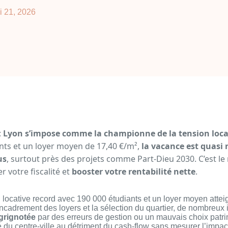
i 21, 2026
:
Lyon s’impose comme la championne de la tension loca
nts et un loyer moyen de 17,40 €/m²,
la vacance est quasi 
us
, surtout près des projets comme Part-Dieu 2030. C’est le
 votre fiscalité et
booster votre rentabilité nette
.
 locative record avec 190 000 étudiants et un loyer moyen attei
encadrement des loyers et la sélection du quartier, de nombreux
 grignotée
par des erreurs de gestion ou un mauvais choix patrim
té du centre-ville au détriment du cash-flow sans mesurer l’impac