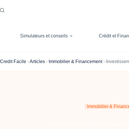
Passer
au
contenu
Simulateurs et conseils
Crédit et Fina
Credit Facile
-
Articles
-
Immobilier & Financement
-
Investissem
Immobilier & Finan
Investissement locatif à Lyon : opportu