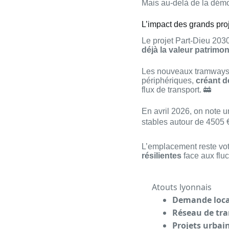
Mais au-delà de la démo
L’impact des grands proj
Le projet Part-Dieu 2030
déjà la valeur patrimo
Les nouveaux tramways T
périphériques,
créant d
flux de transport. 🚋
En avril 2026, on note 
stables autour de 4505 €
L’emplacement reste vot
résilientes
face aux flu
Atouts lyonnais
Demande loca
Réseau de tran
Projets urbai