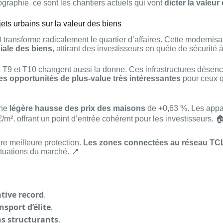
graphie, ce sont les chantiers actuels qui vont
dicter la valeur
ets urbains sur la valeur des biens
 transforme radicalement le quartier d’affaires. Cette modernis
niale des biens
, attirant des investisseurs en quête de sécurité 
9 et T10 changent aussi la donne. Ces infrastructures désenc
es opportunités de plus-value très intéressantes
pour ceux qu
une
légère hausse des prix des maisons
de +0,63 %. Les appar
/m², offrant un point d’entrée cohérent pour les investisseurs. 
re meilleure protection.
Les zones connectées au réseau TCL
ctuations du marché. 📍
tive record
.
sport d’élite
.
ns structurants
.