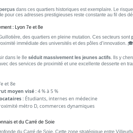
 perçus
dans ces quartiers historiques est exemplaire. Le risqu
de pour ces adresses prestigieuses reste constante au fil des d
ement : Lyon 7e et 8e
uillotière, des quartiers en pleine mutation. Ces secteurs sont
roximité immédiate des universités et des pôles d’innovation. 
sir dans le 8e
séduit massivement les jeunes actifs
. Ils y che
 avec des services de proximité et une excellente desserte en t
7e et 8e
ut moyen visé
: 4 % à 5 %
locataires
: Étudiants, internes en médecine
roximité métro D, commerces dynamiques
yonnais et du Carré de Soie
rofonde du Carré de Soie. Cette zone stratégique entre Villeurb