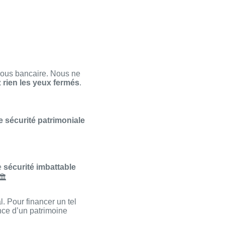
vous bancaire. Nous ne
 rien les yeux fermés
.
re sécurité patrimoniale
ne
sécurité imbattable
️
. Pour financer un tel
ance d’un patrimoine