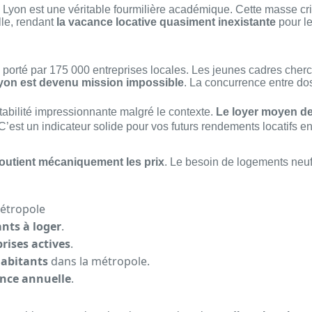
 Lyon est une véritable fourmilière académique. Cette masse cri
ille, rendant
la vacance locative quasiment inexistante
pour le
porté par 175 000 entreprises locales. Les jeunes cadres che
Lyon est devenu mission impossible
. La concurrence entre dos
tabilité impressionnante malgré le contexte.
Le loyer moyen de
 C’est un indicateur solide pour vos futurs rendements locatifs e
outient mécaniquement les prix
. Le besoin de logements neufs
métropole
ants à loger
.
rises actives
.
habitants
dans la métropole.
ance annuelle
.