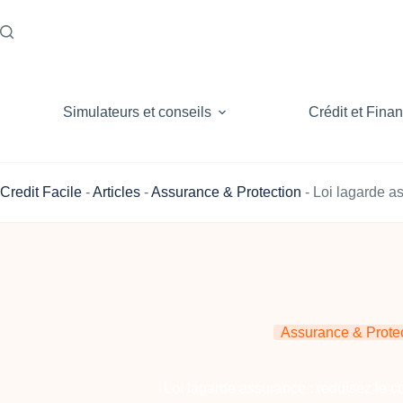
Passer
au
contenu
Simulateurs et conseils
Crédit et Fina
Credit Facile
-
Articles
-
Assurance & Protection
-
Loi lagarde as
Assurance & Prote
Loi lagarde assurance : réduisez le co