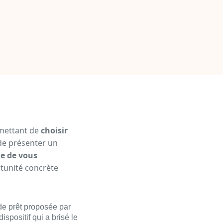
rmettant de
choisir
t de présenter un
le de vous
rtunité concrète
de prêt proposée par
dispositif qui a brisé le