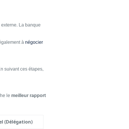
e externe. La banque
 également à
négocier
En suivant ces étapes,
che le
meilleur rapport
el (Délégation)