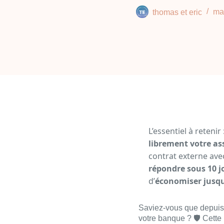
thomas et eric
ma
L’essentiel à reten
librement votre as
contrat externe avec
répondre sous 10 j
d’
économiser jusq
Saviez-vous que depuis 
votre banque ? 🛡️ Cette