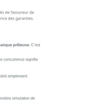
s de l’assureur de
lence des garanties.
a banque prêteuse
. C’est
 de concurrence signifie
t doit simplement
remière simulation de